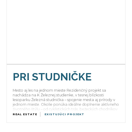
PRI STUDNIČKE
Mesto aj les na jednom mieste Rezidenčný projekt sa
nachádza na K Železnej studienke, v tesnej blízkosti
lesoparku Železná studnička – spojenie mesta aj prírody v
jednom mieste. Okolie ponúka ideálne doplnenie aktívneho
životného štýlu – od cyklistických trás, bežeckých chodníkov
až po potok Vydrica a Partizánsku lúku priamo v dosahu.
REAL ESTATE
EXISTUJÚCI PROJEKT
Spojenie blízkosti centra mesta