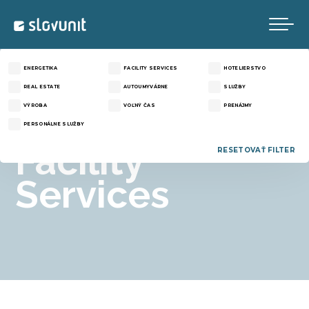
DOMOV
ENERGETIKA
FACILITY SERVICES
HOTELIERSTVO
REAL ESTATE
AUTOUMYVÁRNE
SLUŽBY
O NÁS
VÝROBA
VOĽNÝ ČAS
PRENÁJMY
PERSONÁLNE SLUŽBY
PROJEKTY
Facility
RESETOVAŤ FILTER
Services
NOVINKY
KONTAKT