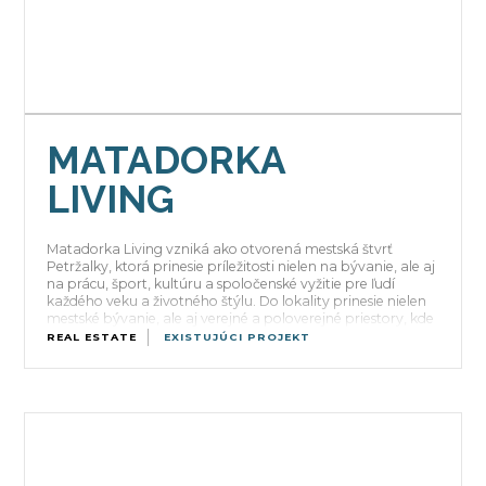
MATADORKA
LIVING
Matadorka Living vzniká ako otvorená mestská štvrť
Petržalky, ktorá prinesie príležitosti nielen na bývanie, ale aj
na prácu, šport, kultúru a spoločenské vyžitie pre ľudí
každého veku a životného štýlu. Do lokality prinesie nielen
mestské bývanie, ale aj verejné a poloverejné priestory, kde
historická identita miesta zostane zachovaná, no zároveň
REAL ESTATE
EXISTUJÚCI PROJEKT
sa do dlho opustených priestorov