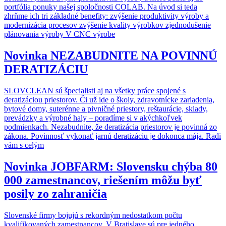
portfólia ponuky našej spoločnosti COLAB. Na úvod si teda
zhrňme ich tri základné benefity: zvýšenie produktivity výroby a
modernizácia procesov zvýšenie kvality výrobkov zjednodušenie
plánovania výroby V CNC výrobe
Novinka
NEZABUDNITE NA POVINNÚ
DERATIZÁCIU
SLOVCLEAN sú špecialisti aj na všetky práce spojené s
deratizáciou priestorov. Či už ide o školy, zdravotnícke zariadenia,
bytové domy, suterénne a pivničné priestory, reštaurácie, sklady,
prevádzky a výrobné haly – poradíme si v akýchkoľvek
podmienkach. Nezabudnite, že deratizácia priestorov je povinná zo
zákona. Povinnosť vykonať jarnú deratizáciu je dokonca mája. Radi
vám s celým
Novinka
JOBFARM: Slovensku chýba 80
000 zamestnancov, riešením môžu byť
posily zo zahraničia
Slovenské firmy bojujú s rekordným nedostatkom počtu
kvalifikovaných zamestnancov. V Bratislave sú pre jedného