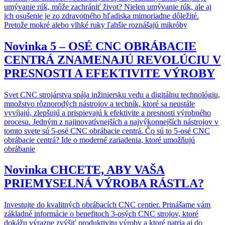
umývanie rúk, môže zachrániť život? Nielen umývanie rúk, ale aj
ich osušenie je zo zdravotného hľadiska mimoriadne dôležité.
Pretože mokré alebo vlhké ruky ľahšie roznášajú mikróby
Novinka
5 – OSÉ CNC OBRÁBACIE
CENTRÁ ZNAMENAJÚ REVOLÚCIU V
PRESNOSTI A EFEKTIVITE VÝROBY
Svet CNC strojárstva spája inžiniersku vedu a digitálnu technológiu,
množstvo rôznorodých nástrojov a techník, ktoré sa neustále
vyvíjajú, zlepšujú a prispievajú k efektivite a presnosti výrobného
procesu. Jedným z najinovatívnejších a najvýkonnejších nástrojov v
tomto svete sú 5-osé CNC obrábacie centrá. Čo sú to 5-osé CNC
obrábacie centrá? Ide o moderné zariadenia, ktoré umožňujú
obrábanie
Novinka
CHCETE, ABY VAŠA
PRIEMYSELNÁ VÝROBA RÁSTLA?
Investujte do kvalitných obrábacích CNC centier. Prinášame vám
základné informácie o benefitoch 3-osých CNC strojov, ktoré
dokážu výrazne zvýšiť produktivitu výroby a ktoré patria aj do