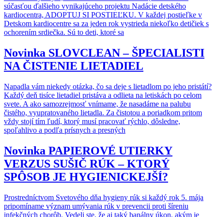
súčasťou ďalšieho vynikajúceho projektu Nadácie detského
kardiocentra, ADOPTUJ SI POSTIEĽKU. V každej postieľke v
Detskom kardiocentre sa za jeden rok vystrieda niekoľko detičiek s
ochorením srdiečka. Sú to deti, ktoré sa
Novinka
SLOVCLEAN – ŠPECIALISTI
NA ČISTENIE LIETADIEL
Napadla vám niekedy otázka, čo sa deje s lietadlom po jeho pristátí?
Každý deň tisíce lietadiel pristáva a odlieta na letiskách po celom
svete. A ako samozrejmosť vnímame, že nasadáme na palubu
čistého, vyupratovaného lietadla. Za čistotou a poriadkom pritom
vždy stojí tím ľudí, ktorý musí pracovať rýchlo, dôsledne,
spoľahlivo a podľa prísnych a presných
Novinka
PAPIEROVÉ UTIERKY
VERZUS SUŠIČ RÚK – KTORÝ
SPÔSOB JE HYGIENICKEJŠÍ?
Prostredníctvom Svetového dňa hygieny rúk si každý rok 5. mája
pripomíname význam umývania rúk v prevencii proti šíreniu
infekčných chorôb. Vedeli ste, že aj taký banálny úkon, akým je