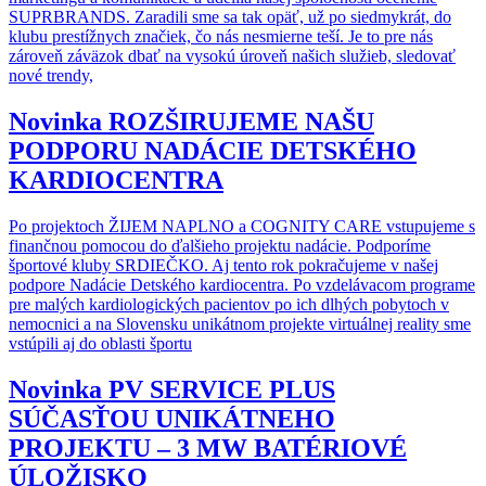
SUPRBRANDS. Zaradili sme sa tak opäť, už po siedmykrát, do
klubu prestížnych značiek, čo nás nesmierne teší. Je to pre nás
zároveň záväzok dbať na vysokú úroveň našich služieb, sledovať
nové trendy,
Novinka
ROZŠIRUJEME NAŠU
PODPORU NADÁCIE DETSKÉHO
KARDIOCENTRA
Po projektoch ŽIJEM NAPLNO a COGNITY CARE vstupujeme s
finančnou pomocou do ďalšieho projektu nadácie. Podporíme
športové kluby SRDIEČKO. Aj tento rok pokračujeme v našej
podpore Nadácie Detského kardiocentra. Po vzdelávacom programe
pre malých kardiologických pacientov po ich dlhých pobytoch v
nemocnici a na Slovensku unikátnom projekte virtuálnej reality sme
vstúpili aj do oblasti športu
Novinka
PV SERVICE PLUS
SÚČASŤOU UNIKÁTNEHO
PROJEKTU – 3 MW BATÉRIOVÉ
ÚLOŽISKO