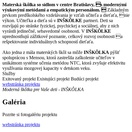
Materská škôlka so sídlom v centre Bratislavy, s modernými
výukovými metódami a empatickým personálom. 
Základným
prvkom predškolského vzdelávania je vzťah učiteľa a dieťaťa, nie
výkon. Učiteľka a dieťa sú v
INŠKÔLKE
partneri. Deti sa
rozvíjajú po stránke fyzickej, psychickej a sociálnej, aby z nich
vyrástli jedinečné, sebavedomé osobnosti. V
INŠKÔLKE
uprednostňujú zážitkové poznanie, celkový rozvoj osobnosti a
rešpektovanie individuálnych schopností dieťaťa.
Ako jedna z mála materských škôl sa môže
INŠKÔLKA
pýšiť
spoluprácou s Mensou, ktorá zastrešila zaškolenie učiteľov v
unikátnom systéme učenia metódou NTC, ktorá zvyšuje efektivitu
využívania mozgovej kapacity v detskom veku.
Služby
Exitovaný projekt
Existujúci projekt
Budúci projekt
webstránka projektu
Moderná škôlka pre Vaše deti - INŠKÔLKA
Galéria
Pozrite si fotogalériu projektu
webstránka projektu