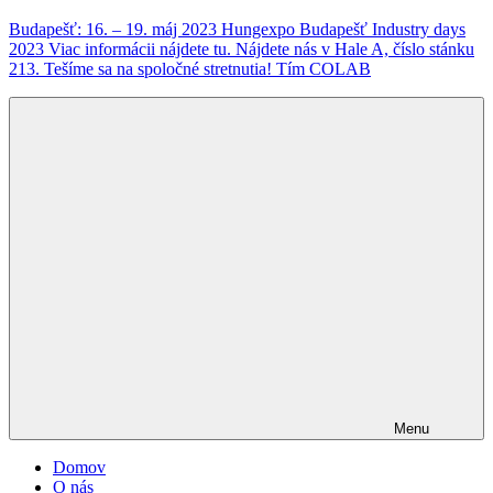
Budapešť: 16. – 19. máj 2023 Hungexpo Budapešť Industry days
2023 Viac informácii nájdete tu. Nájdete nás v Hale A, číslo stánku
213. Tešíme sa na spoločné stretnutia! Tím COLAB
Menu
Domov
O nás