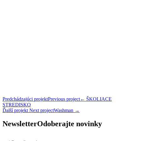
Predchádzajúci projekt
Previous project
←
ŠKOLIACE
STREDISKO
Ďalší projekt
Next project
Washman
→
Newsletter
Odoberajte novinky