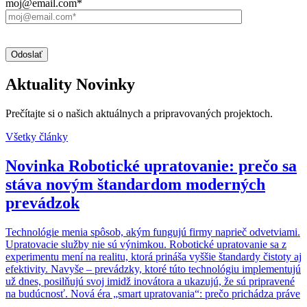
moj@email.com*
Aktuality
Novinky
Prečítajte si o našich aktuálnych a pripravovaných projektoch.
Všetky články
Novinka
Robotické upratovanie: prečo sa
stáva novým štandardom moderných
prevádzok
Technológie menia spôsob, akým fungujú firmy naprieč odvetviami.
Upratovacie služby nie sú výnimkou. Robotické upratovanie sa z
experimentu mení na realitu, ktorá prináša vyššie štandardy čistoty aj
efektivity. Navyše – prevádzky, ktoré túto technológiu implementujú
už dnes, posilňujú svoj imidž inovátora a ukazujú, že sú pripravené
na budúcnosť. Nová éra „smart upratovania“: prečo prichádza práve