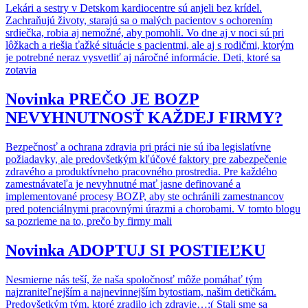
Lekári a sestry v Detskom kardiocentre sú anjeli bez krídel.
Zachraňujú životy, starajú sa o malých pacientov s ochorením
srdiečka, robia aj nemožné, aby pomohli. Vo dne aj v noci sú pri
lôžkach a riešia ťažké situácie s pacientmi, ale aj s rodičmi, ktorým
je potrebné neraz vysvetliť aj náročné informácie. Deti, ktoré sa
zotavia
Novinka
PREČO JE BOZP
NEVYHNUTNOSŤ KAŽDEJ FIRMY?
Bezpečnosť a ochrana zdravia pri práci nie sú iba legislatívne
požiadavky, ale predovšetkým kľúčové faktory pre zabezpečenie
zdravého a produktívneho pracovného prostredia. Pre každého
zamestnávateľa je nevyhnutné mať jasne definované a
implementované procesy BOZP, aby ste ochránili zamestnancov
pred potenciálnymi pracovnými úrazmi a chorobami. V tomto blogu
sa pozrieme na to, prečo by firmy mali
Novinka
ADOPTUJ SI POSTIEĽKU
Nesmierne nás teší, že naša spoločnosť môže pomáhať tým
najzraniteľnejším a najnevinnejším bytostiam, našim detičkám.
Predovšetkým tým, ktoré zradilo ich zdravie…:( Stali sme sa