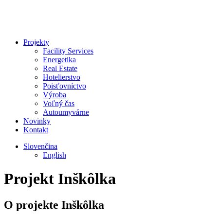
Projekty
Facility Services
Energetika
Real Estate
Hotelierstvo
Poisťovníctvo
Výroba
Voľný čas
Autoumyvárne
Novinky
Kontakt
Slovenčina
English
Projekt
Inškôlka
O projekte
Inškôlka