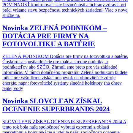
POVINNOSŤ kontrolovať stav bezpečnosti a ochrany zdravia pri
práci vrátane stavu bezpečnosti technických zariadení. Viac o novej
službe tu.
Novinka
ZELENÁ PODNIKOM –
DOTÁCIA PRE FIRMY NA
FOTOVOLTIKU A BATÉRIE
ZELENÁ PODNIKOM Dotácia pre firmy na fotovoltiku a batérie.
Čoskoro sa spustia dotácie pre malé a stredné podniky, a
podnikateľov ako SZČO. Zhrnuli sme preto pre vás základné
informácie. V rámci dotačného programu Zelená podnikom budete
môcť pre vašu firmu získať príspevok na obnoviteľné zdroje
energie, napr.: fotovoltické systémy slnečné kolektory (na ohrev
teplej vody
Novinka
SLOVCLEAN ZÍSKAL
OCENENIE SUPERBRANDS 2024
SLOVCLEAN ZÍSKAL OCENENIE SUPERBRANDS 2024 Aj
tento rok bola naša spoločnosť vybratá expertmi z oblasti
marketingu a komunikácie a udelila našej spoločnosti ocenenie