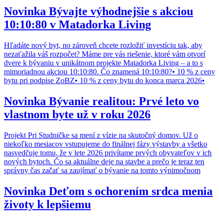
Novinka
Bývajte výhodnejšie s akciou
10:10:80 v Matadorka Living
Hľadáte nový byt, no zároveň chcete rozložiť investíciu tak, aby
nezaťažila váš rozpočet? Máme pre vás riešenie, ktoré vám otvorí
dvere k bývaniu v unikátnom projekte Matadorka Living – a to s
mimoriadnou akciou 10:10:80. Čo znamená 10:10:80?• 10 % z ceny
bytu pri podpise ZoBZ• 10 % z ceny bytu do konca marca 2026•
Novinka
Bývanie realitou: Prvé leto vo
vlastnom byte už v roku 2026
Projekt Pri Studničke sa mení z vízie na skutočný domov. Už o
niekoľko mesiacov vstupujeme do finálnej fázy výstavby a všetko
nasvedčuje tomu, že v lete 2026 privítame prvých obyvateľov v ich
nových bytoch. Čo sa aktuálne deje na stavbe a prečo je teraz ten
správny čas začať sa zaujímať o bývanie na tomto výnimočnom
Novinka
Deťom s ochorením srdca menia
životy k lepšiemu