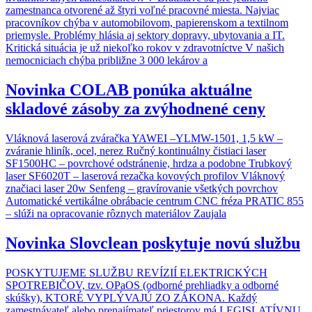
zamestnanca otvorené až štyri voľné pracovné miesta. Najviac
pracovníkov chýba v automobilovom, papierenskom a textilnom
priemysle. Problémy hlásia aj sektory dopravy, ubytovania a IT.
Kritická situácia je už niekoľko rokov v zdravotníctve V našich
nemocniciach chýba približne 3 000 lekárov a
Novinka
COLAB ponúka aktuálne
skladové zásoby za zvýhodnené ceny
Vláknová laserová zváračka YAWEI –YLMW-1501, 1,5 kW –
zváranie hliník, ocel, nerez Ručný kontinuálny čistiaci laser
SF1500HC – povrchové odstránenie, hrdza a podobne Trubkový
laser SF6020T – laserová rezačka kovových profilov Vláknový
značiaci laser 20w Senfeng – gravírovanie všetkých povrchov
Automatické vertikálne obrábacie centrum CNC fréza PRATIC 855
– slúži na opracovanie rôznych materiálov Zaujala
Novinka
Slovclean poskytuje novú službu
POSKYTUJEME SLUŽBU REVÍZIÍ ELEKTRICKÝCH
SPOTREBIČOV, tzv. OPaOS (odborné prehliadky a odborné
skúšky), KTORÉ VYPLÝVAJÚ ZO ZÁKONA. Každý
zamestnávateľ alebo prenajímateľ priestorov má LEGISLATÍVNU