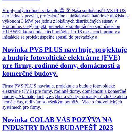
V uplynulých dňoch sa krstilo 😊 🥂 Naša spoločnosť PVS PLUS
ako jedna z prvých, profesionálne nainštalovala batériové úložisko s
výkonom 3 MW pre jednu z lokálnych distribučných sústav v
Hodoníne. Celý projekt prebiehal v spolupráci so spoločnosťou
HUAWEI ktorá dodala technológiu. Po 18 mesiacoch príprav a
inštalácie sa projekt úspešne spustil do prevádzky a
Novinka
PVS PLUS navrhuje, projektuje
a buduje fotovoltické elektrárne (FVE)
pre firmy, rodinné domy, domácnosti a
komerčné budovy.
Firma PVS PLUS navrhuje, projektuje a buduje fotovoltické
elektrárne (FVE) pre firmy, rodinné domy, domácnosti a komerčné
budovy. Ak máte pocit, že výber a všetky formality sú zložité alebo
nemáte čas, radi vám so všetkým pomôžu. Viac o fotovoltických
systémech pro firmy.
Novinka
COLAB VÁS POZÝVA NA
INDUSTRY DAYS BUDAPEŠŤ 2023